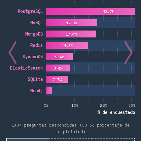
PostgreSQL
43.7%
MySQL
17.9%
MongoDB
17.4%
Redis
14.8%
DynamoDB
9.4%
ElasticSearch
8.4%
SQLite
7.7%
Neo4j
0%
10%
20%
30%
% de encuestados
1387 preguntas respondidas (58.5% porcentaje de
completitud)