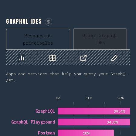
GraphQL IDEs
Patrocina esta gráfico
Other GraphQL
Respuestas
IDEs
principales
Gráfico
Datos
Compartir
Datos pers
Apps and services that help you query your GraphQL
API.
0%
10%
20%
GraphiQL
39.4%
GraphQL Playground
34.8%
Postman
18%