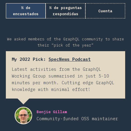
% de
% de preguntas
Cuenta
encuestados
respondidas
We asked members of the GraphQL community to share
their “pick of the year”
My 2022 Pick:
SpecNews Podcast
Latest activities from the GraphQL
Working Group summarised in just 5-10
minutes per month. Cutting edge GraphQL
knowledge with minimal effort!
Benjie Gillam
Community-funded OSS maintainer