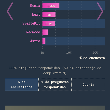
Remix
6.5%
Nuxt
5%
SvelteKit
4.9%
Redwood
Astro
0%
10%
20%
% de encuestado
1194 preguntas respondidas (50.3% porcentaje de
completitud)
% de
% de preguntas
Cuenta
encuestados
respondidas