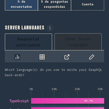
% de
% de preguntas
Cuenta
encuestados
respondidas
Server Languages
Patrocina esta gráfico
Other Server
Respuestas
Languages
principales
Gráfico
Datos
Compartir
Datos pers
Which language(s) do you use to write your GraphQL
back-ends?
0%
10%
20%
30%
TypeScript
49.7%