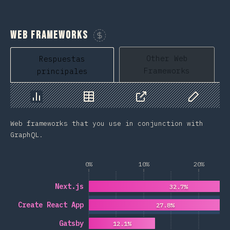
Web Frameworks
Patrocina esta gráfico
Other Web
Respuestas
Frameworks
principales
Gráfico
Datos
Compartir
Datos pers
Web frameworks that you use in conjunction with
GraphQL.
0%
10%
20%
Next.js
32.7%
Create React App
27.8%
Gatsby
12.1%