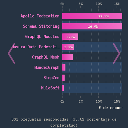
0%
5%
10%
15%
Apollo Federation
22.5%
Schema Stitching
16.9%
GraphQL Modules
4.4%
Hasura Data Federati…
3.2%
GraphQL Mesh
WunderGraph
StepZen
MuleSoft
0%
5%
10%
15%
% de encuest
801 preguntas respondidas (33.8% porcentaje de
completitud)