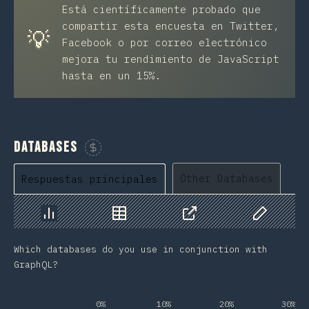
Está científicamente probado que
compartir esta encuesta en Twitter,
💡
Facebook o por correo electrónico
mejora tu rendimiento de JavaScript
hasta en un 15%.
Databases
Patrocina esta gráfico
Other Databases
Respuestas principales
Gráfico
Datos
Compartir
Datos pers
Which databases do you use in conjunction with
GraphQL?
0%
10%
20%
30%