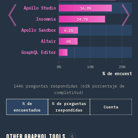
Apollo Studio
16.8%
Insomnia
14.7%
Apollo Sandbox
6.1%
Altair
6%
GraphQL Editor
0%
10%
20%
% de encuestad
1446 preguntas respondidas (61% porcentaje de
completitud)
% de
% de preguntas
Cuenta
encuestados
respondidas
Other GraphQL Tools