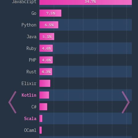
JavaScript
34.7%
Go
7.5%
Python
6.5%
Java
5.1%
Ruby
4.6%
PHP
4.6%
Rust
4.3%
Elixir
Kotlin
C#
Scala
OCaml