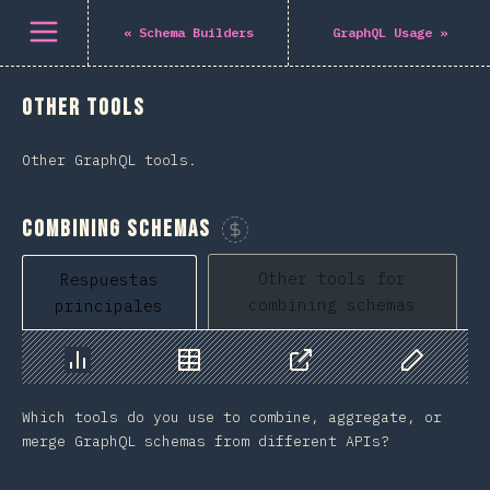
Abrir el menú
«
Schema Builders
GraphQL Usage
»
Other Tools
Other GraphQL tools.
Combining Schemas
Patrocina esta gráfico
Other tools for
Respuestas
combining schemas
principales
Gráfico
Datos
Compartir
Datos pers
Which tools do you use to combine, aggregate, or
merge GraphQL schemas from different APIs?