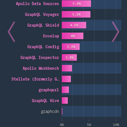
Apollo Data Sources
5.4%
GraphQL Voyager
5.3%
GraphQL Shield
4.5%
Envelop
4%
GraphQL Config
3.3%
GraphQL Inspector
2.8%
Apollo Workbench
Stellate (formerly G…
graphqurl
GraphQL Hive
graphcdn
0%
5%
10%