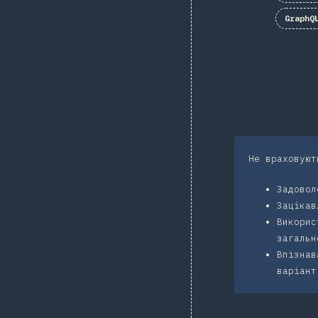
GraphQ
Не враховуют
Задовол
Зацікав
Викорис
загальн
Впізнав
варіан