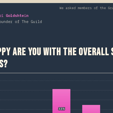
We asked members of the Gr
ri Goldshtein
ounder of The Guild
py are you with the overall 
s?
33%
33%