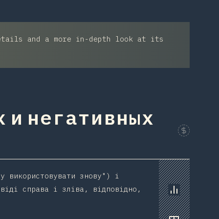
etails and a more in-depth look at its
 и негативных
Sponsor Thi
ду використовувати знову") і
овіді справа і зліва, відповідно,
Chart