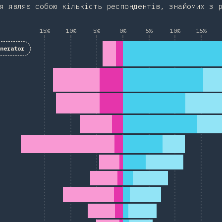
я являє собою кількість респондентів, знайомих з 
15%
10%
5%
0%
5%
10%
15%
enerator