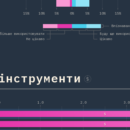
15%
10%
5%
0%
5%
10%
15%
Впізнаван
більше використовувати
Буду ще викори
Не цікаво
Цікаво
 інструменти
Sponsor This Chart
0
1.0
2.0
3.0
5
5