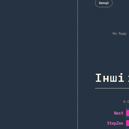
Genql
Не буду 
Інші
0.
Nest
StepZen