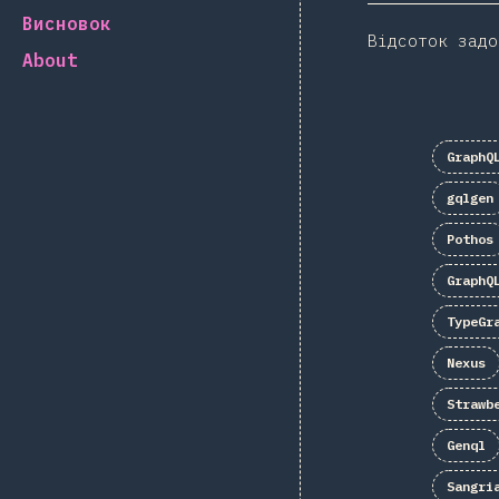
Висновок
Відсоток задо
About
GraphQ
gqlgen
Pothos
GraphQ
TypeGr
Nexus
Strawb
Genql
Sangri