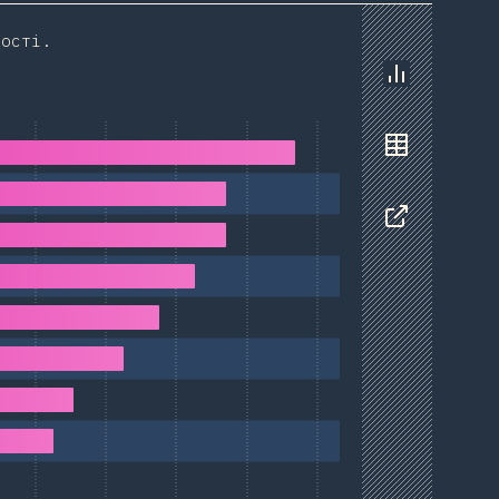
ності.
Chart
Data
Share