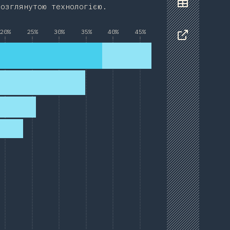
розглянутою технологією.
Data
20%
25%
30%
35%
40%
45%
Share