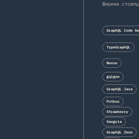
Ширина стовпц
GraphQL Code G
TypeGraphQL
Nexus
gqlgen
GraphQL Java
Pothos
Strawberry
Sangria
GraphQL Zeus