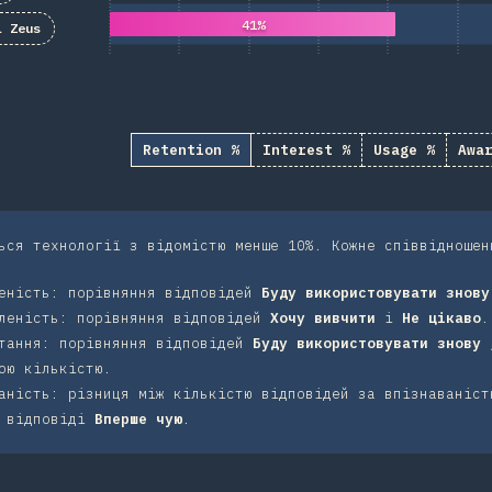
41%
L Zeus
Retention %
Interest %
Usage %
Awa
ься технології з відомістю менше 10%. Кожне співвідношен
еність: порівняння відповідей
Буду використовувати знову
леність: порівняння відповідей
Хочу вивчити
і
Не цікаво
.
тання: порівняння відповідей
Буду використовувати знову
ою кількістю.
аність: різниця між кількістю відповідей за впізнаваніст
т відповіді
Вперше чую
.