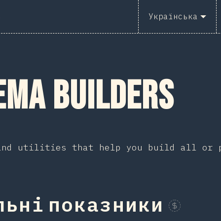
2
s
Українська
ema Builders
and utilities that help you build all or 
льні показники
Sponsor This Ch