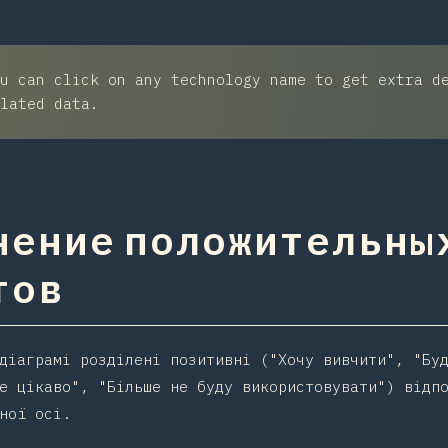
u can click on any technology name to get extra d
lated data.
нение положительных
тов
діаграмі розділені позитивні ("Хочу вивчити", "Бу
е цікаво", "Більше не буду використовувати") відп
ної осі.