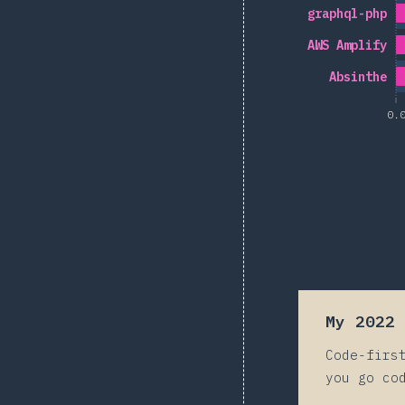
graphql-php
AWS Amplify
Absinthe
0.
My 2022 
Code-firs
you go co