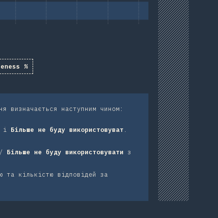
reness %
ня визначається наступним чином:
і
Більше не буду використовуват
.
/
Більше не буду використовувати
з
ю та кількістю відповідей за