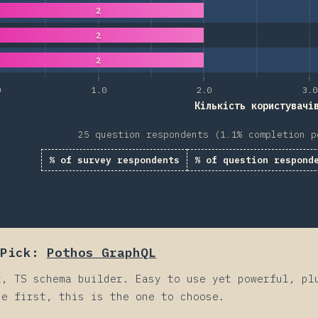
2
2
2
0
1.0
2.0
3.0
Кількість користувачі
25 question respondents (1.1% completion p
% of survey respondents
% of question respond
Pick:
Pothos GraphQL
t, TS schema builder. Easy to use yet powerful, pl
de first, this is the one to choose.