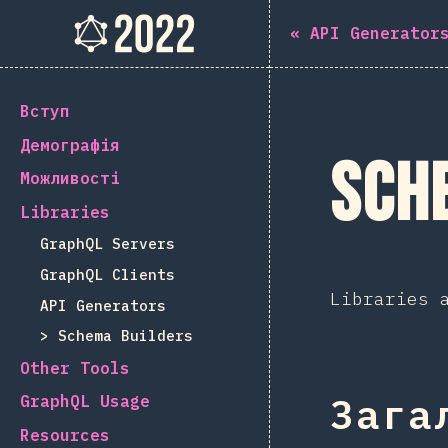
The State of GraphQL 202
«
API Generator
[ua-UA] general.back_to_intro
Вступ
Демографія
Sch
Можливості
Libraries
GraphQL Servers
GraphQL Clients
Libraries 
API Generators
Schema Builders
Other Tools
GraphQL Usage
Зага
Resources