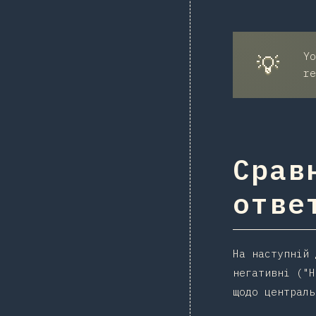
Yo
💡
re
Срав
отве
На наступній 
негативні ("Н
щодо централь