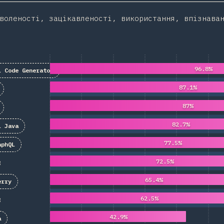
воленості, зацікавленості, використання, впізнава
96.8%
L Code Generator
87.1%
87%
82.7%
L Java
77.5%
aphQL
72.5%
65.4%
erry
62.5%
42.9%
a