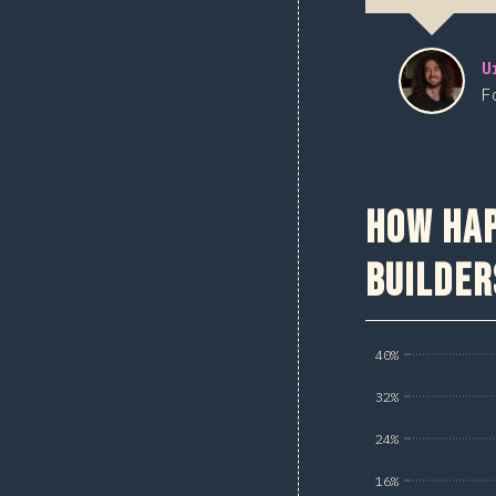
U
F
How hap
builder
40%
32%
24%
16%