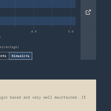
Data
Share
4.0
5.0
в
ercentage)
ents
Кількість
ugin based and very well maintained. If